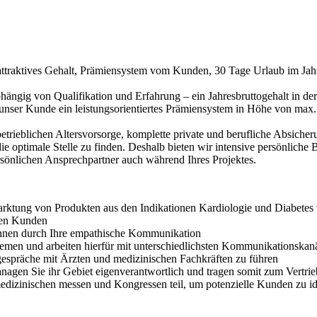
 attraktives Gehalt, Prämiensystem vom Kunden, 30 Tage Urlaub im Jahr
bhängig von Qualifikation und Erfahrung – ein Jahresbruttogehalt in de
t unser Kunde ein leistungsorientiertes Prämiensystem in Höhe von max
trieblichen Altersvorsorge, komplette private und berufliche Absiche
die optimale Stelle zu finden. Deshalb bieten wir intensive persönlic
sönlichen Ansprechpartner auch während Ihres Projektes.
arktung von Produkten aus den Indikationen Kardiologie und Diabetes 
euen Kunden
Ihnen durch Ihre empathische Kommunikation
lemen und arbeiten hierfür mit unterschiedlichsten Kommunikationskan
gespräche mit Ärzten und medizinischen Fachkräften zu führen
managen Sie ihr Gebiet eigenverantwortlich und tragen somit zum Vertri
edizinischen messen und Kongressen teil, um potenzielle Kunden zu id