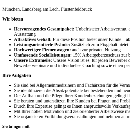
München, Landsberg am Lech, Fürstenfeldbruck
Wir bieten
Hervorragendes Gesamtpaket:
Unbefristeter Arbeitsvertrag,
Ausstattung
Attraktives Gehalt:
Für diese Position bietet unser Kunde – a
Leistungsorientierte Prämie:
Zusätzlich zum Fixgehalt biete
Hochwertiger Firmenwagen:
auch zur privaten Nutzung
Umfassende Sozialleistungen:
15% Arbeitgeberzuschuss zur be
Unsere Extrameile:
Unsere Vision ist es, für jeden Bewerber 
Bewerberwebinare und individuelles Coaching sowie einen per
Ihre Aufgaben
Sie sind bei Allgemeinmedizinern und Fachärzten für die Verm
Sie identifizieren die Absatzpotentiale bei bestehenden und n
Der Aufbau und die Pflege Ihrer Kundenbeziehungen gelingt 
Sie beraten und unterstützen Ihre Kunden bei Fragen und Prob
Durch Ihre Expertise gelingt es Ihnen anspruchsvolle Verkaufs
Mit Ihrer hohen Motivation und zielorientierter Arbeitsweise 
Sie organisieren Fortbildungsveranstaltungen und nehmen an m
Sie bringen mit