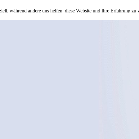
iell, während andere uns helfen, diese Website und Ihre Erfahrung zu 